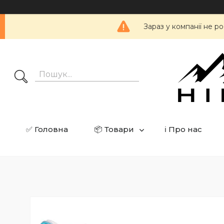
Зараз у компанії не 
✅ Головна
📦 Товари
ℹ️ Про нас