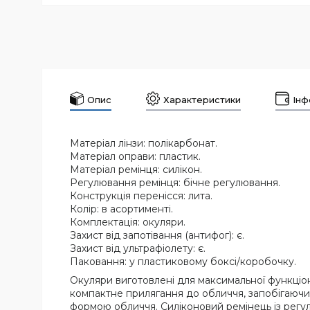
Опис
Характеристики
Інф
Матеріал лінзи: полікарбонат.
Матеріал оправи: пластик.
Матеріал ремінця: силікон.
Регулювання ремінця: бічне регулювання.
Конструкція перенісся: лита.
Колір: в асортименті.
Комплектація: окуляри.
Захист від запотівання (антифог): є.
Захист від ультрафіолету: є.
Паковання: у пластиковому боксі/коробочку.
Окуляри виготовлені для максимальної функціон
компактне прилягання до обличчя, запобігаючи п
формою обличчя. Силіконовий ремінець із регул