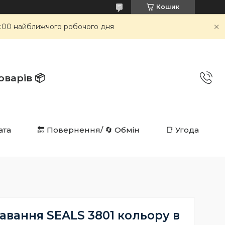
Кошик
 9:00 найближчого робочого дня
в 📦️️️️️️
ата
🔙 Повернення/ 🔄 Обмін
📑 Угода
авання SEALS 3801 кольору в