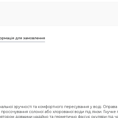
ормація для замовлення
альної зручності та комфортного пересування у воді. Оправа
росочування солоної або хлорованої води під лінзи. Гнучке п
ятором довжини надійно та герметично фіксує окуляри під час