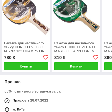
Ракетка для настільного
Ракетка для настільного
Раке
тенісу DONIC LEVEL 300
тенісу DONIC LEVEL 400
тені
MT-705132 CHAMPS LINE
MT-703005 APPELGREN
MT-
кольору в асортименті
кольору в асортименті
коль
780
810
860
₴
₴
Купити
Купити
Про нас
83% позитивних з 90 відгуків за рік
Працює з 28.07.2022
м. Київ