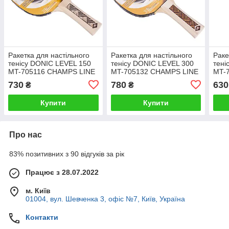
Ракетка для настільного
Ракетка для настільного
Раке
тенісу DONIC LEVEL 150
тенісу DONIC LEVEL 300
тені
MT-705116 CHAMPS LINE
MT-705132 CHAMPS LINE
MT-
кольору в асортименті
кольору в асортименті
коль
730
780
630
₴
₴
Купити
Купити
Про нас
83% позитивних з 90 відгуків за рік
Працює з 28.07.2022
м. Київ
01004, вул. Шевченка 3, офіс №7, Київ, Україна
Контакти