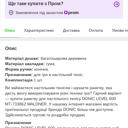
Що таке купити з Пром?
Замовлення під захистом
Опис
Характеристики
Доставка
Оплата
Умови п
Опис
Матеріал дошки:
багатошарова деревина.
Матеріал накладки:
гума.
Форма ручки:
конічна.
Призначення:
для гри в настільний теніс.
Комплектація
1 шт.
Ви займаєтеся настільним тенісом і шукаєте ракетку, яка
дасть змогу використовувати різні техніки гри? Гарний варіант
— купити ракетку для настільного тенісу DONIC LEVEL 600
MT-733862 WALDNER. У нашому інтернет-магазині вартість
оригінальної продукції бренда DONIC більш ніж доступна.
Здійснюються гуртові та роздрібні продажі.
Призначення
Ракетка DONIC LEVEL 600, призначена для гри в настільний