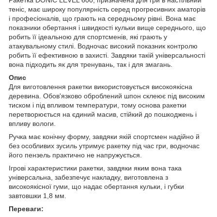
теніс, має широку популярність серед прогресивних аматорів
і професіоналів, що грають на середньому рівні. Вона має
показники обертання і швидкості кульки вище середнього, що
робить її ідеальною для спортсменів, які грають у
атакувальному стилі. Водночас високий показник контролю
робить її ефективною в захисті. Завдяки такій універсальності
вона підходить як для тренувань, так і для змагань.
Опис
Для виготовлення ракетки використовується високоякісна
деревина. Обов'язково оброблений шпон склеює під високим
тиском і під впливом температури, тому основа ракетки
перетворюється на єдиний масив, стійкий до пошкоджень і
впливу вологи.
Ручка має конічну форму, завдяки якій спортсмен надійно й
без особливих зусиль утримує ракетку під час гри, водночас
його пензель практично не напружується.
Ігрові характеристики ракетки, завдяки яким вона така
універсальна, забезпечує накладку, виготовлена з
високоякісної гуми, що надає обертання кульки, і губки
завтовшки 1,8 мм.
Переваги: