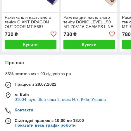
Ракетка для настільного
Ракетка для настільного
Раке
тенісу GIANT DRAGON
тенісу DONIC LEVEL 150
тені
OUTDOOR MT-5687
MT-705116 CHAMPS LINE
MT-
PR15103 кольору в
кольору в асортименті
коль
730
730
780
₴
₴
асортименті
Купити
Купити
Про нас
83% позитивних з 90 відгуків за рік
Працює з 28.07.2022
м. Київ
01004, вул. Шевченка 3, офіс №7, Київ, Україна
Контакти
Сьогодні працює з 10:00 до 18:00
Показати весь графік роботи