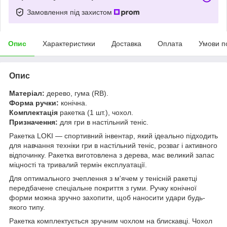
Замовлення під захистом
Опис
Характеристики
Доставка
Оплата
Умови п
Опис
Матеріал:
дерево, гума (RB).
Форма ручки:
конічна.
Комплектація
ракетка (1 шт.), чохол.
Призначення:
для гри в настільний теніс.
Ракетка LOKI — спортивний інвентар, який ідеально підходить
для навчання техніки гри в настільний теніс, розваг і активного
відпочинку. Ракетка виготовлена з дерева, має великий запас
міцності та тривалий термін експлуатації.
Для оптимального зчеплення з м'ячем у тенісній ракетці
передбачене спеціальне покриття з гуми. Ручку конічної
форми можна зручно захопити, щоб наносити удари будь-
якого типу.
Ракетка комплектується зручним чохлом на блискавці. Чохол