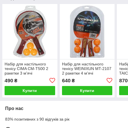
Набір для настільного
Набір для настільного
Набі
тенісу CIMA CM-T500 2
тенісу WEINIXUN MT-2107
тен
ракетки 3 м'ячі
2 ракетки 4 м'ячі
TAIC
раке
490
640
870
₴
₴
Купити
Купити
Про нас
83% позитивних з 90 відгуків за рік