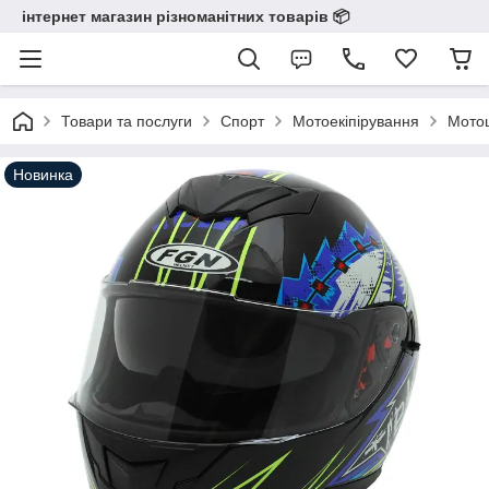
інтернет магазин різноманітних товарів 📦️️️️️️
Товари та послуги
Спорт
Мотоекіпірування
Мотош
Новинка