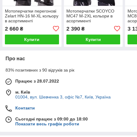
Мотоперчатки перегонові
Мотоперчатки SCOYCO
Мот
Zelart HN-16 M-XL кольору
MC47 M-2XL кольори в
MC85
в асортименті
асортименті
асор
2 660
2 390
3 1
₴
₴
Купити
Купити
Про нас
83% позитивних з 90 відгуків за рік
Працює з 28.07.2022
м. Київ
01004, вул. Шевченка 3, офіс №7, Київ, Україна
Контакти
Сьогодні працює з 09:00 до 18:00
Показати весь графік роботи