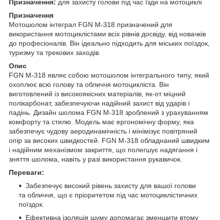
Призначення:
для захисту голови під час їзди на мотоциклі
Призначення
Мотошолом інтеграл FGN M-318 призначений для
використання мотоциклістами всіх рівнів досвіду, від новачків
до професіоналів. Він ідеально підходить для міських поїздок,
туризму та трекових заходів.
Опис
FGN M-318 являє собою мотошолом інтегрального типу, який
охоплює всю голову та обличчя мотоцикліста. Він
виготовлений із високоякісних матеріалів, як-от міцний
полікарбонат, забезпечуючи надійний захист від ударів і
падінь. Дизайн шолома FGN M-318 зроблений з урахуванням
комфорту та стилю. Модель має ергономічну форму, яка
забезпечує чудову аеродинамічність і мінімізує повітряний
опір за високих швидкостей. FGN M-318 обладнаний швидким
і надійним механізмом закриття, що полегшує надягання і
зняття шолома, навіть у разі використання рукавичок.
Переваги:
Забезпечує високий рівень захисту для вашої голови
та обличчя, що є пріоритетом під час мотоциклістичних
поїздок.
Ефективна ізоляція шуму допомагає зменшити втому