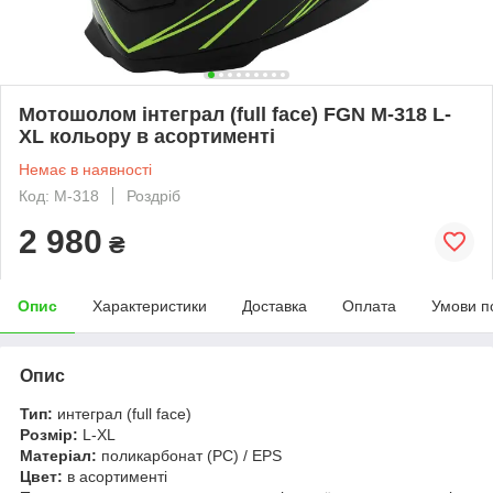
Мотошолом інтеграл (full face) FGN M-318 L-
XL кольору в асортименті
Немає в наявності
Код: M-318
Роздріб
2 980
₴
Опис
Характеристики
Доставка
Оплата
Умови п
Опис
Тип:
интеграл (full face)
Розмір:
L-XL
Матеріал:
поликарбонат (PC) / EPS
Цвет:
в асортименті