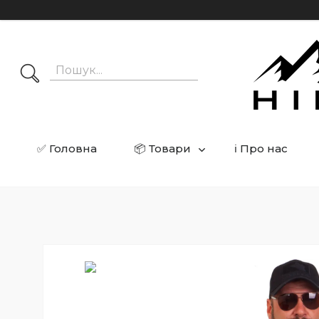
✅ Головна
📦 Товари
ℹ️ Про нас