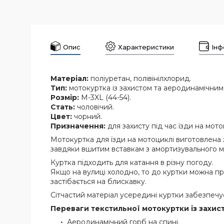
Опис
Характеристики
Інф
Матеріал:
поліуретан, полівінілхлорид.
Тип:
мотокуртка із захистом та аеродинамічним
Розмір:
M-3XL (44-54).
Стать:
чоловічий.
Цвет:
чорний.
Призначення:
для захисту під час їзди на мото
Мотокуртка для їзди на мотоциклі виготовлена з
завдяки вшитим вставкам з амортизувального м
Куртка підходить для катання в різну погоду.
Якщо на вулиці холодно, то до куртки можна пр
застібається на блискавку.
Сітчастий матеріал усередині куртки забезпечу
Переваги текстильної мотокуртки із захис
Аеродинамічний горб на спині.