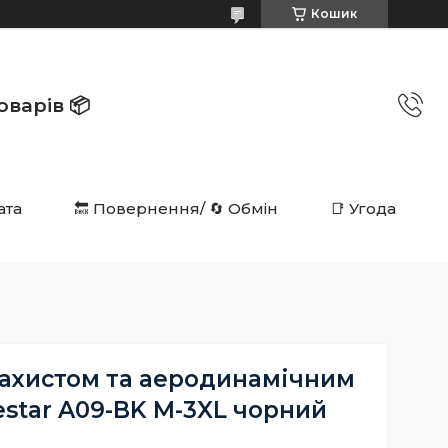
Кошик
в 📦️️️️️️
ата
🔙 Повернення/ 🔄 Обмін
📑 Угода
захистом та аеродинамічним
estar A09-BK M-3XL чорний