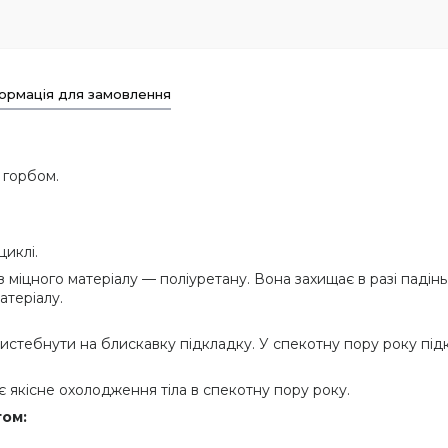
ормація для замовлення
 горбом.
циклі.
 міцного матеріалу — поліуретану. Вона захищає в разі падінь 
атеріалу.
истебнути на блискавку підкладку. У спекотну пору року під
є якісне охолодження тіла в спекотну пору року.
том: