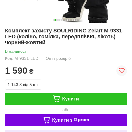
Комплект захисту SOULRIDING Zelart M-9331-
LED (коліно, гомілка, передпліччя, лікоть)
чорний-жовтий
В наявності
Код: M-9331-LED
Опт і роздріб
1 590
₴
1 143 ₴
від 5 шт.
Купити
або
Купити з