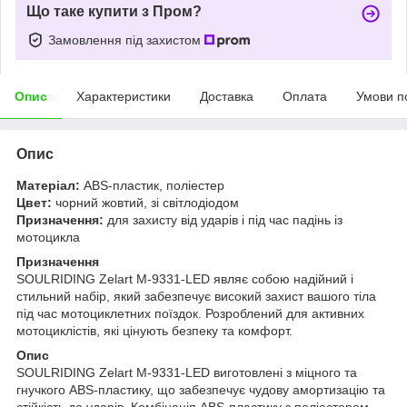
Що таке купити з Пром?
Замовлення під захистом
Опис
Характеристики
Доставка
Оплата
Умови п
Опис
Матеріал:
ABS-пластик, поліестер
Цвет:
чорний жовтий, зі світлодіодом
Призначення:
для захисту від ударів і під час падінь із
мотоцикла
Призначення
SOULRIDING Zelart M-9331-LED являє собою надійний і
стильний набір, який забезпечує високий захист вашого тіла
під час мотоциклетних поїздок. Розроблений для активних
мотоциклістів, які цінують безпеку та комфорт.
Опис
SOULRIDING Zelart M-9331-LED виготовлені з міцного та
гнучкого ABS-пластику, що забезпечує чудову амортизацію та
стійкість до ударів. Комбінація ABS-пластику з поліестером