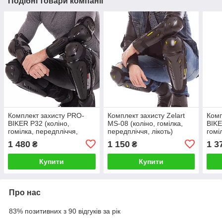
Подібні товари компанії
Комплект захисту PRO-
Комплект захисту Zelart
Комп
BIKER P32 (коліно,
MS-08 (коліно, гомілка,
BIKE
гомілка, передпліччя,
передпліччя, лікоть)
гомі
лікоть) чорний
чорний
ліко
1 480
1 150
1 3
₴
₴
Купити
Купити
Про нас
83% позитивних з 90 відгуків за рік