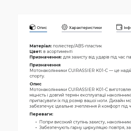
Опис
Характеристики
Інф
Матеріал:
поліестер/ABS-пластик
Цвет:
в асортименті
Призначення:
для захисту від ударів під час п
Призначення
Мотонаколінники CUIRASSIER K01-C — це надійни
спорту.
Опис
Мотонаколінники CUIRASSIER K01-C виготовлені 
міцність і довгий термін експлуатації наколінн
припасувати їх під розмір вашої ноги. Дизайн 
забезпечує ідеальне зчеплення й комфорт під ча
Переваги:
Попри високий ступінь захисту, наколінн
Забезпечують гарну циркуляцію повітря, за