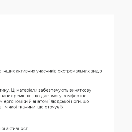
а інших активних учасників екстремальних видів
тику. Ці матеріали забезпечують виняткову
ьованих ремінців, що дає змогу комфортно
 ергономіки й анатомії людської ноги, що
 м'якої тканини, що оточує їх.
ої активності.