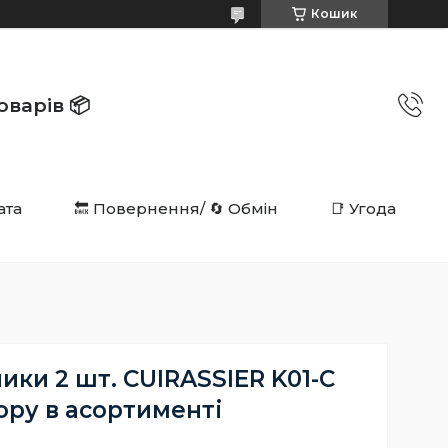
Кошик
в 📦️️️️️️
ата
🔙 Повернення/ 🔄 Обмін
📑 Угода
ки 2 шт. CUIRASSIER K01-C
ору в асортименті