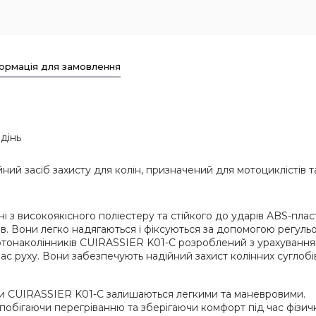
ормація для замовлення
адінь
й засіб захисту для колін, призначений для мотоциклістів т
з високоякісного поліестеру та стійкого до ударів ABS-плас
иків. Вони легко надягаються і фіксуються за допомогою регул
мотонаколінників CUIRASSIER K01-C розроблений з урахуванням
с руху. Вони забезпечують надійний захист колінних суглобів і
ики CUIRASSIER K01-C залишаються легкими та маневровими.
побігаючи перегріванню та зберігаючи комфорт під час фізичн