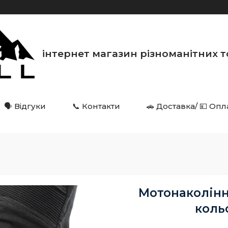
інтернет магазин різноманітних товарі
🗣️ Відгуки
📞 Контакти
🚗 Доставка/ 💴 Опл
Мотонаколінни
коль