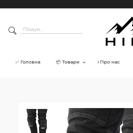
✅ Головна
📦 Товари
ℹ️ Про нас