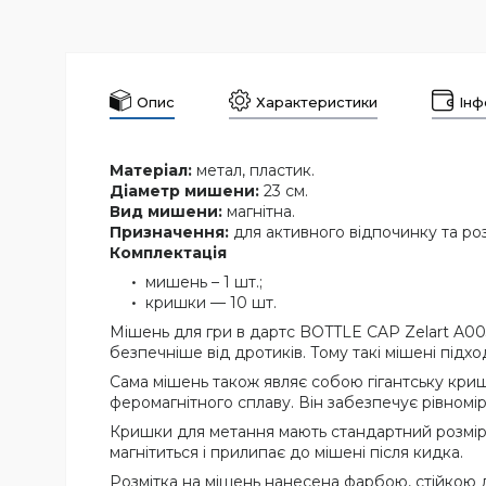
Опис
Характеристики
Інф
Матеріал:
метал, пластик.
Діаметр
мишени:
23 см.
Вид мишени:
магнітна.
Призначення:
для активного відпочинку та роз
Комплектація
мишень – 1 шт.;
кришки — 10 шт.
Мішень для гри в дартс BOTTLE CAP Zelart A00
безпечніше від дротиків. Тому такі мішені підх
Сама мішень також являє собою гігантську криш
феромагнітного сплаву. Він забезпечує рівномір
Кришки для метання мають стандартний розмір —
магнітиться і прилипає до мішені після кидка.
Розмітка на мішень нанесена фарбою, стійкою д