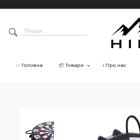
✅ Головна
📦 Товари
ℹ️ Про нас