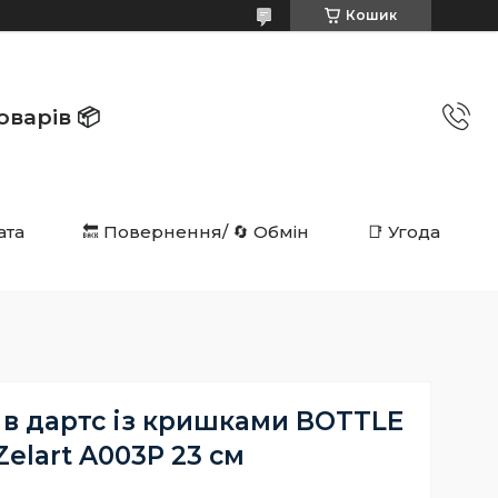
Кошик
в 📦️️️️️️
ата
🔙 Повернення/ 🔄 Обмін
📑 Угода
 в дартс із кришками BOTTLE
Zelart A003P 23 см