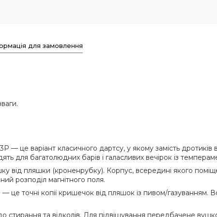
ормація для замовлення
ваги.
3P — це варіант класичного дартсу, у якому замість дротикі
одять для багатолюдних барів і галасливих вечірок із темпера
ку від пляшки (кроненрубку). Корпус, всередині якого поміщ
ний розподіл магнітного поля.
 це точні копії кришечок від пляшок із пивом/газуванням. В
о стирання та відколів. Для підвішування передбачене вушко 