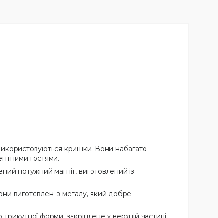
в використовуються кришки. Вони набагато
ментними гостями.
ений потужний магніт, виготовлений із
они виготовлені з металу, який добре
трикутної форми, закріплене у верхній частині