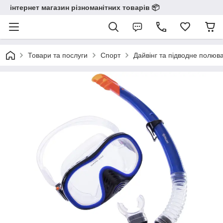
інтернет магазин різноманітних товарів 📦️️️️️️
Товари та послуги
Спорт
Дайвінг та підводне полюв