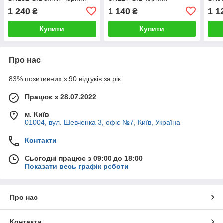
жовтогарячий
жовтогарячий
асор
1 240
1 140
1 1
₴
₴
Купити
Купити
Про нас
83% позитивних з 90 відгуків за рік
Працює з 28.07.2022
м. Київ
01004, вул. Шевченка 3, офіс №7, Київ, Україна
Контакти
Сьогодні працює з 09:00 до 18:00
Показати весь графік роботи
Про нас
Контакти