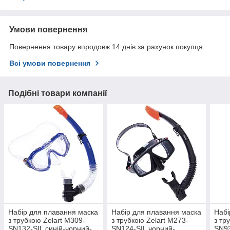
Умови повернення
Повернення товару впродовж 14 днів за рахунок покупця
Всі умови повернення
Подібні товари компанії
Набір для плавання маска
Набір для плавання маска
Набі
з трубкою Zelart M309-
з трубкою Zelart M273-
з тр
SN132-SIL синій-чорний-
SN124-SIL чорний-
SN93