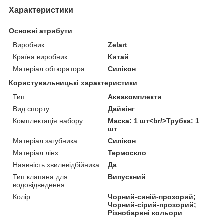
Характеристики
Основні атрибути
Виробник
Zelart
Країна виробник
Китай
Матеріал обтюратора
Силікон
Користувальницькі характеристики
Тип
Аквакомплекти
Вид спорту
Дайвінг
Комплектація набору
Маска: 1 шт<br/>Трубка: 1
шт
Матеріал загубника
Силікон
Матеріал лінз
Термоскло
Наявність хвилевідбійника
Да
Тип клапана для
Випускний
водовідведення
Колір
Чорний-синій-прозорий;
Чорний-сірий-прозорий;
Різнобарвні кольори