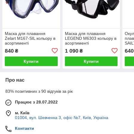
Маска для плавання
Маска для плавання
Окул
Zelart M167-SIL кольору в
LEGEND M6303 кольору в
плав
асортименті
асортименті
SAIL
асор
840
1 090
640
₴
₴
Купити
Купити
Про нас
83% позитивних з 90 відгуків за рік
Працює з 28.07.2022
м. Київ
01004, вул. Шевченка 3, офіс №7, Київ, Україна
Контакти