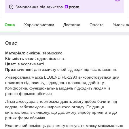
Замовлення під захистом
Опис
Характеристики
Доставка
Оплата
Умови п
Опис
Матеріал:
силікон, термоскло.
Кількість скел:
одностікольна.
Цвет:
в асортименті.
Призначення:
для захисту очей від води під час плавання.
Універсальна маска LEGEND PL-1293 використовується для
пляжного відпочинку, підводного плавання, дайвінгу.
Комфортна, функціональна модель підходить людям із
різною формою обличчя.
Лінзи аксесуара з термоскла дають змогу добре бачити під
водою, забезпечують широке коло огляду. Спідниця
виготовлена із силікону, що дає змогу виробу прилягати до
різних форм обличчя.
Еластичний ремінець дає змогу фіксувати маску максимально