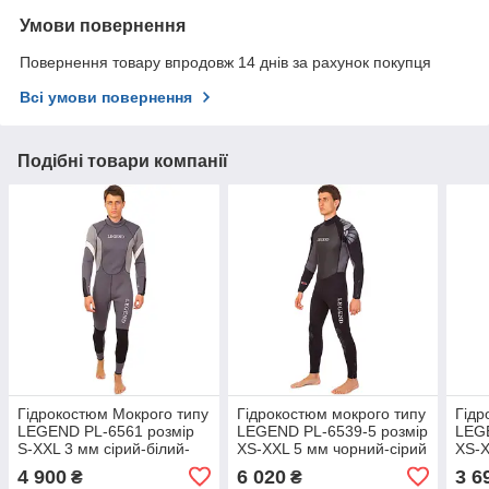
Умови повернення
Повернення товару впродовж 14 днів за рахунок покупця
Всі умови повернення
Подібні товари компанії
Гідрокостюм Мокрого типу
Гідрокостюм мокрого типу
Гідр
LEGEND PL-6561 розмір
LEGEND PL-6539-5 розмір
LEG
S-XXL 3 мм сірий-білий-
XS-XXL 5 мм чорний-сірий
XS-X
чорний
сині
4 900
6 020
3 6
₴
₴