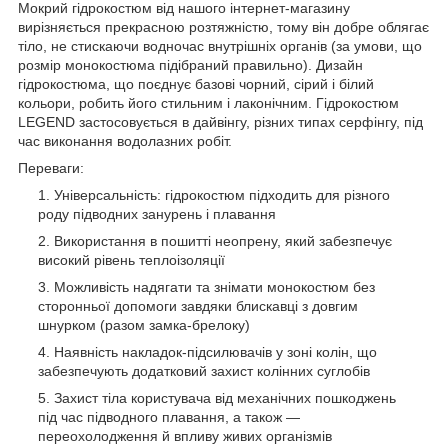
Мокрий гідрокостюм від нашого інтернет-магазину
вирізняється прекрасною розтяжністю, тому він добре облягає
тіло, не стискаючи водночас внутрішніх органів (за умови, що
розмір монокостюма підібраний правильно). Дизайн
гідрокостюма, що поєднує базові чорний, сірий і білий
кольори, робить його стильним і лаконічним. Гідрокостюм
LEGEND застосовується в дайвінгу, різних типах серфінгу, під
час виконання водолазних робіт.
Переваги:
Універсальність: гідрокостюм підходить для різного
роду підводних занурень і плавання
Використання в пошитті неопрену, який забезпечує
високий рівень теплоізоляції
Можливість надягати та знімати монокостюм без
сторонньої допомоги завдяки блискавці з довгим
шнурком (разом замка-брелоку)
Наявність накладок-підсилювачів у зоні колін, що
забезпечують додатковий захист колінних суглобів
Захист тіла користувача від механічних пошкоджень
під час підводного плавання, а також —
переохолодження й впливу живих організмів