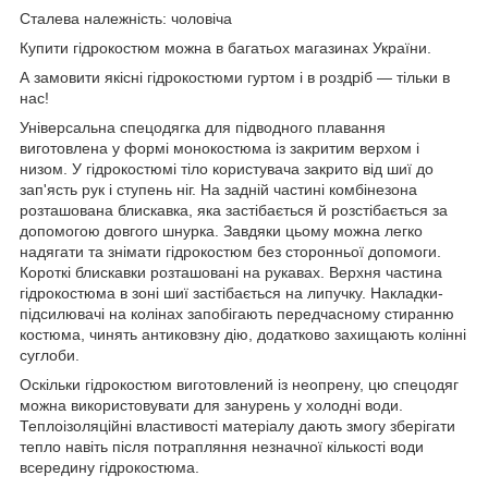
Сталева належність: чоловіча
Купити гідрокостюм можна в багатьох магазинах України.
А замовити якісні гідрокостюми гуртом і в роздріб — тільки в
нас!
Універсальна спецодягка для підводного плавання
виготовлена у формі монокостюма із закритим верхом і
низом. У гідрокостюмі тіло користувача закрито від шиї до
зап'ясть рук і ступень ніг. На задній частині комбінезона
розташована блискавка, яка застібається й розстібається за
допомогою довгого шнурка. Завдяки цьому можна легко
надягати та знімати гідрокостюм без сторонньої допомоги.
Короткі блискавки розташовані на рукавах. Верхня частина
гідрокостюма в зоні шиї застібається на липучку. Накладки-
підсилювачі на колінах запобігають передчасному стиранню
костюма, чинять антиковзну дію, додатково захищають колінні
суглоби.
Оскільки гідрокостюм виготовлений із неопрену, цю спецодяг
можна використовувати для занурень у холодні води.
Теплоізоляційні властивості матеріалу дають змогу зберігати
тепло навіть після потрапляння незначної кількості води
всередину гідрокостюма.