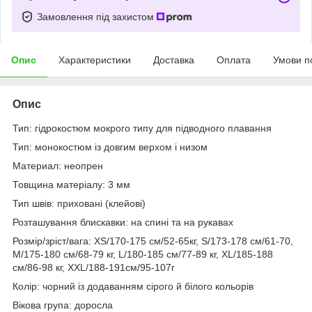
Замовлення під захистом
Опис
Характеристики
Доставка
Оплата
Умови п
Опис
Тип: гідрокостюм мокрого типу для підводного плавання
Тип: монокостюм із довгим верхом і низом
Материал: неопрен
Товщина матеріалу: 3 мм
Тип швів: приховані (клейові)
Розташування блискавки: на спині та на рукавах
Розмір/зріст/вага: XS/170-175 см/52-65кг, S/173-178 см/61-70,
M/175-180 см/68-79 кг, L/180-185 см/77-89 кг, XL/185-188
см/86-98 кг, XXL/188-191см/95-107г
Колір: чорний із додаванням сірого й білого кольорів
Вікова група: доросла