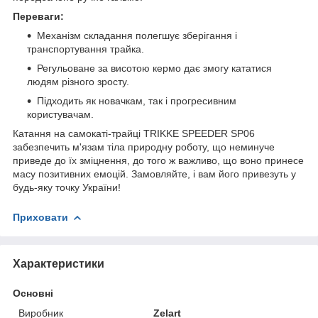
Переваги:
Механізм складання полегшує зберігання і
транспортування трайка.
Регульоване за висотою кермо дає змогу кататися
людям різного зросту.
Підходить як новачкам, так і прогресивним
користувачам.
Катання на самокаті-трайці TRIKKE SPEEDER SP06
забезпечить м'язам тіла природну роботу, що неминуче
приведе до їх зміцнення, до того ж важливо, що воно принесе
масу позитивних емоцій. Замовляйте, і вам його привезуть у
будь-яку точку України!
Приховати
Характеристики
Основні
Виробник
Zelart