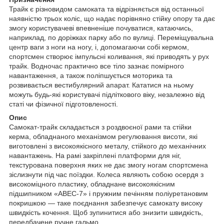
Трайк є різновидом самоката та відрізняється від останньої
наявністю трьох коліс, що надає порівняно стійку опору та дає
змогу користувачеві впевненіше почуватися, катаючись,
наприклад, по доріжках парку або по вулиці. Переміщувальна
центр ваги з ноги на ногу, і, допомагаючи собі кермом,
спортсмен створює імпульсні коливання, які приводять у рух
трайк. Водночас практично все тіло зазнає помірного
навантаження, а також поліпшується моторика та
розвивається вестибулярний апарат. Кататися на ньому
можуть будь-які користувачі підліткового віку, незалежно від
статі чи фізичної підготовленості.
Опис
Самокат-трайк складається з роздвоєної рами та стійки
керма, обладнаного механізмом регулювання висоти, які
виготовлені з високоякісного металу, стійкого до механічних
навантажень. На рамі закріплені платформи для ніг,
текстурована поверхня яких не дає змогу ногам спортсмена
зіслизнути під час поїздки. Колеса являють собою осердя з
високоміцного пластику, обладнане високоякісним
підшипником «АВЕС-7» і пружним печінням поліуретановим
покришкою — таке поєднання забезпечує самокату високу
швидкість кочення. Щоб зупинитися або знизити швидкість,
передбачене ручне гальмо.