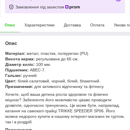
Замовлення під захистом
Опис
Характеристики
Доставка
Оплата
Умови п
Опис
Матеріал:
метал, пластик, поліуретан (PU).
Висота керма:
регульована до 66 см.
Діаметр коліс:
100 мм.
Підшипник:
АВЕС-7.
Гальмо:
ручний.
Цвет:
білий-салатовий, чорний, білий, блакитний.
Призначення:
для активного відпочинку та фітнесу.
Хочете, щоб ваша дитина росла здоровою та фізично
міцною? Забезпечте його можливістю цікаво проводити
дозвілля, одночасно тренуючись. Це може бути, наприклад,
катання на самокаті-трайці TRIKKE SPEEDER SP06. Його
можна недорого купити в нашому інтернет-магазині як гуртом,
так і в роздріб.
Призначення