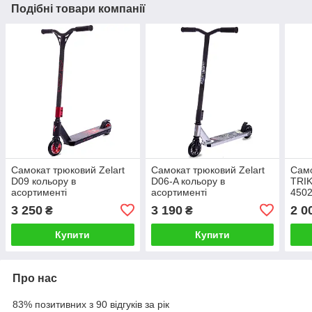
Подібні товари компанії
Самокат трюковий Zelart
Самокат трюковий Zelart
Само
D09 кольору в
D06-A кольору в
TRIK
асортименті
асортименті
4502
асор
3 250
3 190
2 0
₴
₴
Купити
Купити
Про нас
83% позитивних з 90 відгуків за рік