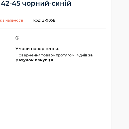
 42-45 чорний-синій
 в наявності
Код:
Z-905B
повернення товару протягом 14 днів
за
рахунок покупця