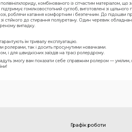
олівінілхлориду, комбінованого із сітчастим матеріалом, що за
підтримує гомілковостопний суглоб, виготовлені зі щільного 
нозі, роблячи катання комфортним і безпечним. До підошви п
 зі стійкого до стирання поліуретану. Один черевик обладна
треному випадку.
 гарантують їм тривалу експлуатацію.
 ролерами, так і досить просунутими новачками.
м, і для швидкісних заїздів на трасі ролердрому.
адуть змогу вам показати себе справжнім ролером — умілим,
їни!
Графік роботи