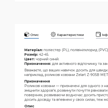
Опис
Характеристики
Інф
Матеріал:
поліестер (PL), полівінілхлорид (PVC)
Розмір:
42-45.
Цвет:
чорний синій.
Призначення:
для активного відпочинку та за
Вважаєте, що ваших навичок досить для швидкіс
наприклад, роликові ковзани Zelart Z-905B MET
Призначення
Роликові ковзани — призначені для одного з на
зміцнити здоров'я, розвинути почуття рівноваги 
поверхнях, розвиваючи водночас досить присто
досить досвіду та впевнені у своїх силах, теж м
Опис