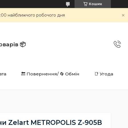
Кошик
 9:00 найближчого робочого дня
в 📦️️️️️️
ата
🔙 Повернення/ 🔄 Обмін
📑 Угода
ни Zelart METROPOLIS Z-905B