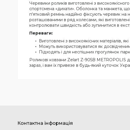
Черевики роликів виготовлені з високоякісного п
спортсмена «дихати». Оболонка та манжета, що 
п'ятковий ремінь надійно фіксують черевик на 
розташованими в ряд колесами, які виготовлені
контролювати швидкість або зупинитися в екс
Переваги:
Виготовлені з високоякісних матеріалів, які
Можуть використовуватися як досвідченими
Підходять і для неспішних прогулянок парко
Роликові ковзани Zelart Z-905B METROPOLIS д
зараз, і вам їх привезе в будь-який куточок Укра