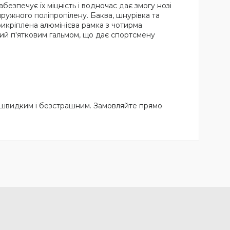
безпечує їх міцність і водночас дає змогу нозі
пружного поліпропілену. Баква, шнурівка та
рикріплена алюмінієва рамка з чотирма
ний п'ятковим гальмом, що дає спортсмену
 швидким і безстрашним. Замовляйте прямо