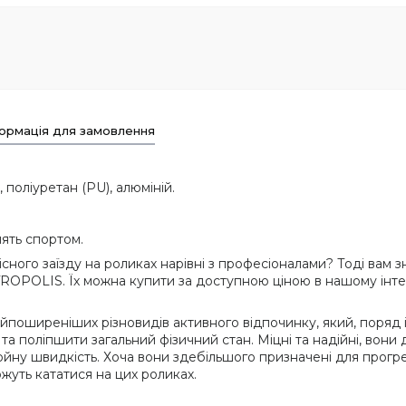
ормація для замовлення
, поліуретан (PU), алюміній.
нять спортом.
ного заїзду на роликах нарівні з професіоналами? Тоді вам 
ROPOLIS. Їх можна купити за доступною ціною в нашому інтер
йпоширеніших різновидів активного відпочинку, який, поряд 
та поліпшити загальний фізичний стан. Міцні та надійні, вони
йну швидкість. Хоча вони здебільшого призначені для прогре
ожуть кататися на цих роликах.