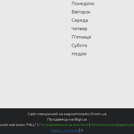
Понеділок
Вівторок
Середа
Четвер
Пʼятниця
Субота
Неділя
Сайт створений на маркетплейсі
Prom.ua
Продавець на Bigl.ua
Інтернет магазин "HILL" |
Поскаржитися на контент
|
Політика конфіденційн
Select Language
▼