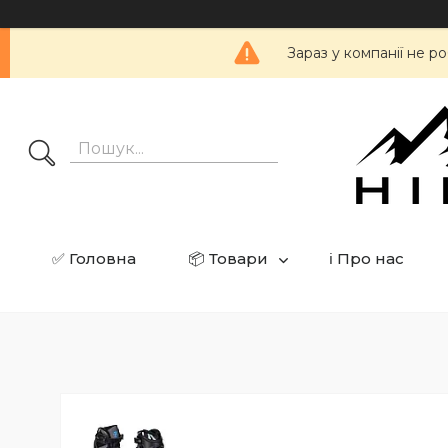
Зараз у компанії не 
✅ Головна
📦 Товари
ℹ️ Про нас