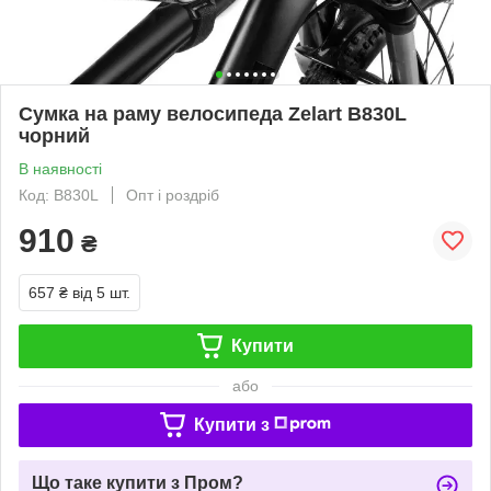
Сумка на раму велосипеда Zelart B830L
чорний
В наявності
Код: B830L
Опт і роздріб
910
₴
657 ₴
від 5 шт.
Купити
або
Купити з
Що таке купити з Пром?