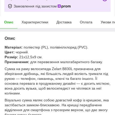
Замовлення під захистом
Опис
Характеристики
Доставка
Оплата
Умови п
Опис
Матеріал:
поліестер (PL), полівінілхлорид (PVC).
Цвет:
чорний.
Розмір:
21x12,5x9 см.
Призначення:
для перевезення малогабаритного багажу.
Сумка на раму велосипеда Zelart B830L призначена для
зберігання дрібниць, які більшість людей воліють тримати під
рукою — телефон, гаманець, ключі та багато іншого. Її
основна перевага в продуманому дизайні — є досить місткою,
вона досить вузька, щоб велосипедист не чіплявся за неї
колінами.
Візуально сумка являє собою довгастий кофр із кришкою, яка
застібається замком-блискавкою. На кришці передбачене
відділення для смартфона з прозорим верхом, що дає змогу
бачити екран ґаджета.