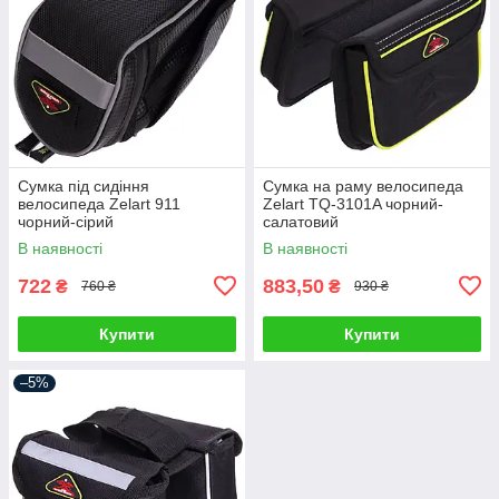
Сумка під сидіння
Сумка на раму велосипеда
велосипеда Zelart 911
Zelart TQ-3101A чорний-
чорний-сірий
салатовий
В наявності
В наявності
722
883,50
₴
₴
760 ₴
930 ₴
Купити
Купити
–5%