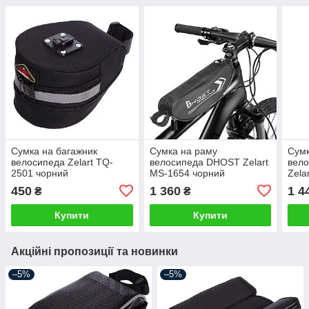
Сумка на багажник
Сумка на раму
Сумк
велосипеда Zelart TQ-
велосипеда DHOST Zelart
вел
2501 чорний
MS-1654 чорний
Zela
450
1 360
1 4
₴
₴
Купити
Купити
Акційні пропозиції та новинки
–5%
–5%