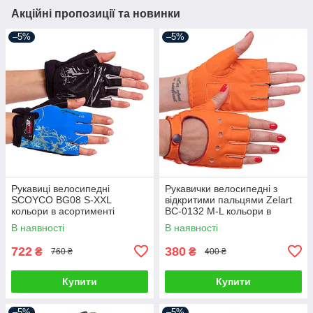
Акційні пропозиції та новинки
–5%
–5%
Рукавиці велосипедні
Рукавички велосипедні з
SCOYCO BG08 S-XXL
відкритими пальцями Zelart
кольори в асортименті
BC-0132 M-L кольори в
асортименті
В наявності
В наявності
722
380
₴
₴
760 ₴
400 ₴
Купити
Купити
–5%
–5%