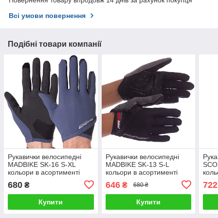
Повернення товару впродовж 14 днів за рахунок покупця
Всі умови повернення
Подібні товари компанії
Рукавички велосипедні
Рукавички велосипедні
Рука
MADBIKE SK-16 S-XL
MADBIKE SK-13 S-L
SCO
кольори в асортименті
кольори в асортименті
коль
680
646
722
₴
₴
680 ₴
Купити
Купити