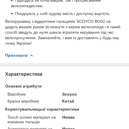
Підходять як початківцям, так і прогресивним
велосипедистам.
Поєднують у собі чудову якість і доступну вартість.
Велорукавиці з відкритими пальцями SCOYCO ВG02 не
дадуть вашим рукам зіслизнути з керма велосипеда і в такий
спосіб зведуть до нуля шанси втратити керування під час
велопрогулянки. Замовляйте, і вам їх доставлять у будь-яку
точку України!
Приховати
Характеристики
Основні атрибути
Виробник
Scoyco
Країна виробник
Китай
Користувальницькі характеристики
Touch screen матеріал на
Немає
ковзанах пальців
Антиковзне покриття на
Немає