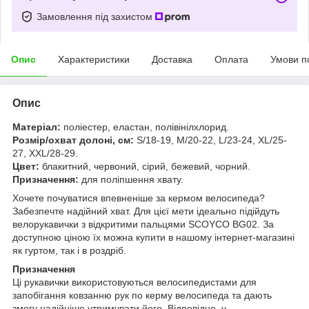
Замовлення під захистом
Опис
Характеристики
Доставка
Оплата
Умови п
Опис
Матеріал:
поліестер, еластан, полівінілхлорид.
Розмір/охват долоні, см:
S/18-19, M/20-22, L/23-24, XL/25-
27, XXL/28-29.
Цвет:
блакитний, червоний, сірий, бежевий, чорний.
Призначення:
для поліпшення хвату.
Хочете почуватися впевненіше за кермом велосипеда?
Забезпечте надійний хват. Для цієї мети ідеально підійдуть
велорукавички з відкритими пальцями SCOYCO ВG02. За
доступною ціною їх можна купити в нашому інтернет-магазині
як гуртом, так і в роздріб.
Призначення
Ці рукавички використовуються велосипедистами для
запобігання ковзанню рук по керму велосипеда та дають
змогу надійніше утримувати його. Відповідно, у