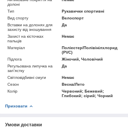
долоні
Тип
Рукавички спортивні
Вид спорту
Велоспорт
Вставки на долонях для
Да
захисту від зношування
Захист на кісточках
Немає
пальців
Матеріал
Поліестер/Полівінілхлорид
(PVC)
Підлога
Жіночий, Чоловічий
Регульована липучка на
Да
зап'ястку
Світловідбивні смуги
Немає
Сезон
Весна/Лето
Колір
Червоний; Бежевий;
Глибокий; сірий; Чорний
Приховати
Умови доставки