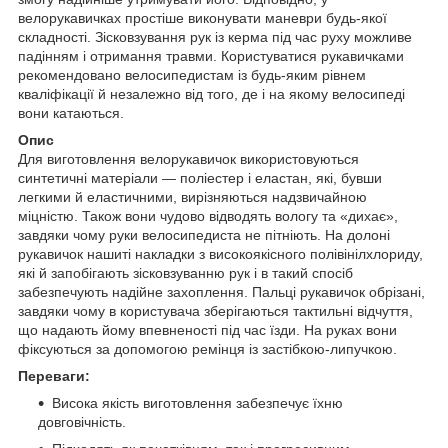
велорукавичках простіше виконувати маневри будь-якої
складності. Зісковзування рук із керма під час руху можливе
падінням і отримання травми. Користуватися рукавичками
рекомендовано велосипедистам із будь-яким рівнем
кваліфікації й незалежно від того, де і на якому велосипеді
вони катаються.
Опис
Для виготовлення велорукавичок використовуються
синтетичні матеріали — поліестер і еластан, які, бувши
легкими й еластичними, вирізняються надзвичайною
міцністю. Також вони чудово відводять вологу та «дихає»,
завдяки чому руки велосипедиста не пітніють. На долоні
рукавичок нашиті накладки з високоякісного полівінілхлориду,
які й запобігають зісковзуванню рук і в такий спосіб
забезпечують надійне захоплення. Пальці рукавичок обрізані,
завдяки чому в користувача зберігаються тактильні відчуття,
що надають йому впевненості під час їзди. На руках вони
фіксуються за допомогою ремінця із застібкою-липучкою.
Переваги:
Висока якість виготовлення забезпечує їхню
довговічність.