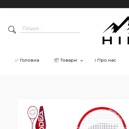
✅ Головна
📦 Товари
ℹ️ Про нас