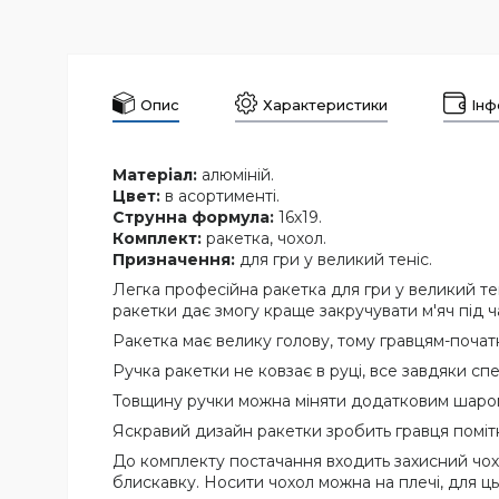
Опис
Характеристики
Інф
Матеріал:
алюміній.
Цвет:
в асортименті.
Струнна формула:
16х19.
Комплект:
ракетка, чохол.
Призначення:
для гри у великий теніс.
Легка професійна ракетка для гри у великий те
ракетки дає змогу краще закручувати м'яч під ч
Ракетка має велику голову, тому гравцям-почат
Ручка ракетки не ковзає в руці, все завдяки с
Товщину ручки можна міняти додатковим шаром 
Яскравий дизайн ракетки зробить гравця помітніш
До комплекту постачання входить захисний чохо
блискавку. Носити чохол можна на плечі, для ц