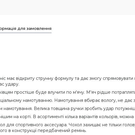
ормація для замовлення
ніс має відкриту струнну формулу та дає змогу спрямовувати 
ас удару.
ківцям простіше буде влучити по м'ячу. М'яч рідше потраплят
пеціальному намотуванню. Намотування вбирає вологу, не дає з
намотування. Велика товщина ручки зробить удар потужніши
им на корті. В асортименті кілька варіантів кольорів, можна 
л для спортивного аксесуара. Чохол захищає не тільки голову,
ього в конструкції передбачений ремінь.