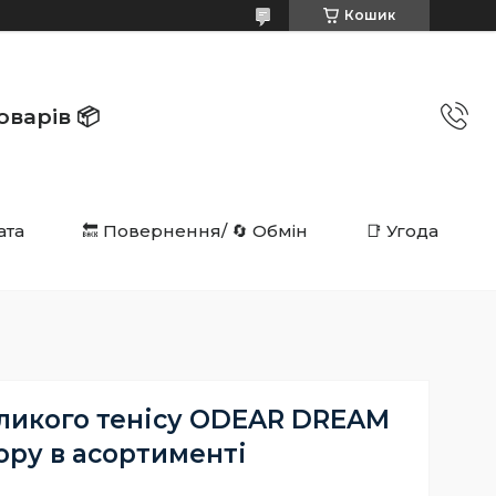
Кошик
в 📦️️️️️️
ата
🔙 Повернення/ 🔄 Обмін
📑 Угода
еликого тенісу ODEAR DREAM
ору в асортименті