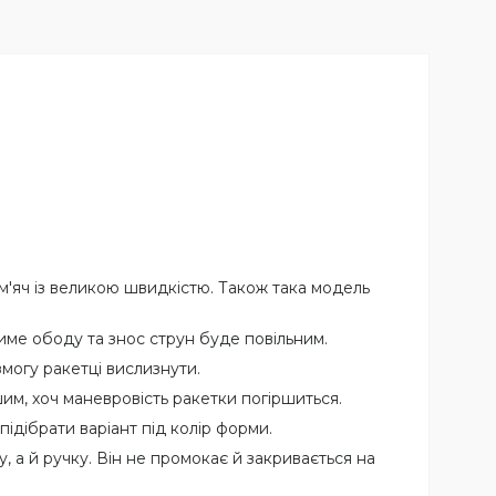
м'яч із великою швидкістю. Також така модель
име ободу та знос струн буде повільним.
могу ракетці вислизнути.
м, хоч маневровість ракетки погіршиться.
підібрати варіант під колір форми.
 а й ручку. Він не промокає й закривається на