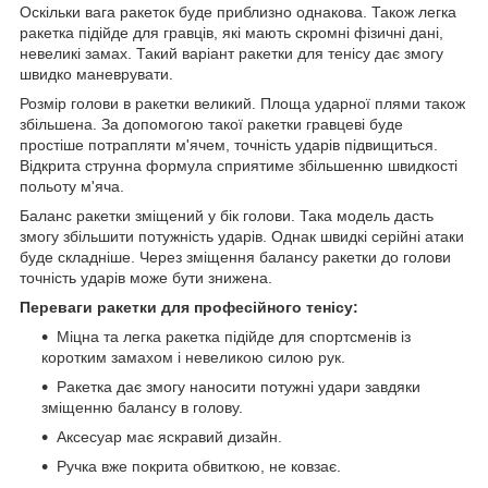
Оскільки вага ракеток буде приблизно однакова. Також легка
ракетка підійде для гравців, які мають скромні фізичні дані,
невеликі замах. Такий варіант ракетки для тенісу дає змогу
швидко маневрувати.
Розмір голови в ракетки великий. Площа ударної плями також
збільшена. За допомогою такої ракетки гравцеві буде
простіше потрапляти м'ячем, точність ударів підвищиться.
Відкрита струнна формула сприятиме збільшенню швидкості
польоту м'яча.
Баланс ракетки зміщений у бік голови. Така модель дасть
змогу збільшити потужність ударів. Однак швидкі серійні атаки
буде складніше. Через зміщення балансу ракетки до голови
точність ударів може бути знижена.
Переваги ракетки для професійного тенісу:
Міцна та легка ракетка підійде для спортсменів із
коротким замахом і невеликою силою рук.
Ракетка дає змогу наносити потужні удари завдяки
зміщенню балансу в голову.
Аксесуар має яскравий дизайн.
Ручка вже покрита обвиткою, не ковзає.