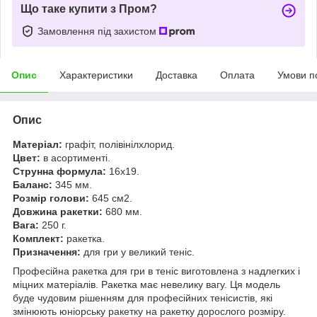
Що таке купити з Пром?
Замовлення під захистом
Опис
Характеристики
Доставка
Оплата
Умови п
Опис
Матеріал:
графіт, полівінілхлорид.
Цвет:
в асортименті.
Струнна формула:
16х19.
Баланс:
345 мм.
Розмір голови:
645 см2.
Довжина ракетки:
680 мм.
Вага:
250 г.
Комплект:
ракетка.
Призначення:
для гри у великий теніс.
Професійна ракетка для гри в теніс виготовлена з надлегких і
міцних матеріалів. Ракетка має невелику вагу. Ця модель
буде чудовим рішенням для професійних тенісистів, які
змінюють юніорську ракетку на ракетку дорослого розміру.