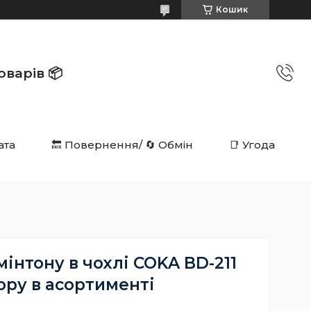
Кошик
в 📦️️️️️️
ата
🔙 Повернення/ 🔄 Обмін
📑 Угода
мінтону в чохлі COKA BD-211
ору в асортименті