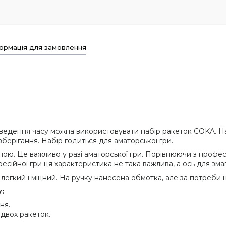
ормація для замовлення
оведення часу можна використовувати набір ракеток COKA. На
зберігання. Набір годиться для аматорської гри.
ою. Це важливо у разі аматорської гри. Порівнюючи з профес
есійної гри ця характеристика не така важлива, а ось для змаг
л легкий і міцний. На ручку нанесена обмотка, але за потреб
:
ня.
 двох ракеток.