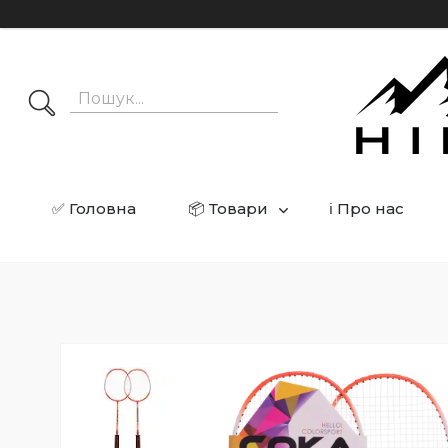
✅ Головна
📦 Товари
ℹ️ Про нас