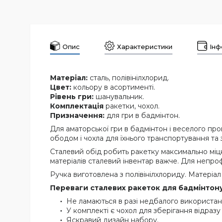
Опис
Характеристики
Інф
Матеріал:
сталь, полівінілхлорид.
Цвет:
кольору в асортименті.
Рівень гри:
шанувальник.
Комплектація
ракетки, чохол.
Призначення:
для гри в бадмінтон.
Для аматорської гри в бадмінтон і веселого пр
ободом і чохла для їхнього транспортування та 
Сталевий обід робить ракетку максимально міцн
матеріалів сталевий інвентар важче. Для непроф
Ручка виготовлена з полівінілхлориду. Матеріа
Переваги сталевих ракеток для бадмінтону
Не ламаються в разі недбалого використан
У комплекті є чохол для зберігання відразу
Яскравий дизайн набору.