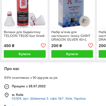
Волани для бадмінтону
Набір м'ячів для
Набі
TELOON TB100 6шт білий
настільного тенісу GIANT
наст
DRAGON SILVER 40+1
DRA
MT-6562 6 шт. кольору в
6561
450
200
200
₴
₴
асортименті
асор
Купити
Купити
Про нас
83% позитивних з 90 відгуків за рік
Працює з 28.07.2022
м. Київ
01004, вул. Шевченка 3, офіс №7, Київ, Україна