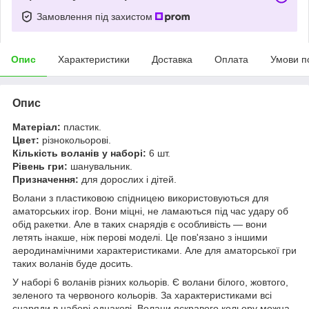
Замовлення під захистом
Опис
Характеристики
Доставка
Оплата
Умови п
Опис
Матеріал:
пластик.
Цвет:
різнокольорові.
Кількість воланів у наборі:
6 шт.
Рівень гри:
шанувальник.
Призначення:
для дорослих і дітей.
Волани з пластиковою спідницею використовуються для
аматорських ігор. Вони міцні, не ламаються під час удару об
обід ракетки. Але в таких снарядів є особливість — вони
летять інакше, ніж перові моделі. Це пов'язано з іншими
аеродинамічними характеристиками. Але для аматорської гри
таких воланів буде досить.
У наборі 6 воланів різних кольорів. Є волани білого, жовтого,
зеленого та червоного кольорів. За характеристиками всі
снаряди в наборі однакові. Волани яскравого кольору можна