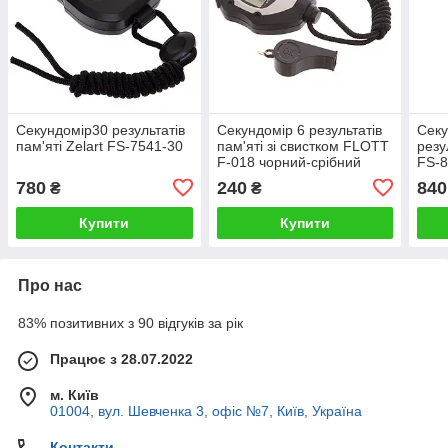
Секундомір30 результатів
Секундомір 6 результатів
Секу
пам'яті Zelart FS-7541-30
пам'яті зі свистком FLOTT
резу
F-018 чорний-срібний
FS-8
780
240
840
₴
₴
Купити
Купити
Про нас
83% позитивних з 90 відгуків за рік
Працює з 28.07.2022
м. Київ
01004, вул. Шевченка 3, офіс №7, Київ, Україна
Контакти