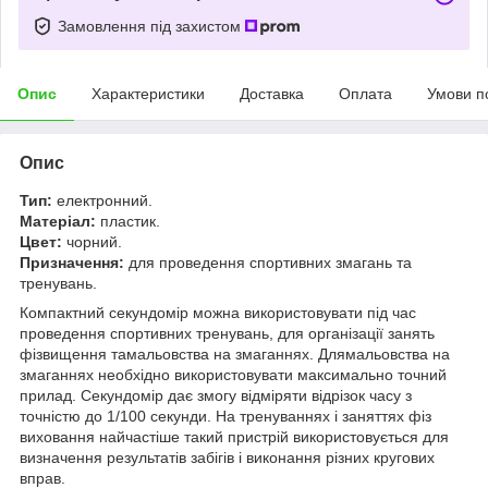
Замовлення під захистом
Опис
Характеристики
Доставка
Оплата
Умови п
Опис
Тип:
електронний.
Матеріал:
пластик.
Цвет:
чорний.
Призначення:
для проведення спортивних змагань та
тренувань.
Компактний секундомір можна використовувати під час
проведення спортивних тренувань, для організації занять
фізвищення тамальовства на змаганнях. Длямальовства на
змаганнях необхідно використовувати максимально точний
прилад. Секундомір дає змогу відміряти відрізок часу з
точністю до 1/100 секунди. На тренуваннях і заняттях фіз
виховання найчастіше такий пристрій використовується для
визначення результатів забігів і виконання різних кругових
вправ.