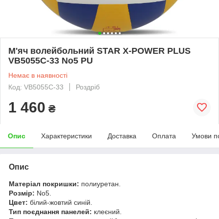
М'яч волейбольний STAR X-POWER PLUS
VB5055C-33 No5 PU
Немає в наявності
Код: VB5055C-33
Роздріб
1 460
₴
Опис
Характеристики
Доставка
Оплата
Умови п
Опис
Матеріал покришки:
полиуретан.
Розмір:
No5.
Цвет:
білий-жовтий синій.
Тип поєднання панелей:
клеєний.