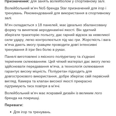
Призначення:
для занять волейболом у спортивному залі.
Волейбольний м'яч No5 бренда Star призначений для ігор і
тренувань. Рекомендований для використання в спортивному
залі.
М'яч складається з 18 панелей, має ідеально збалансовану
форму та виняткові аеродинамічні якості. Він здатний
зберігати траєкторію польоту, дає гарний відскок за невеликої
сили удару, легко контролюється під час гри. Жорсткість і вага
м'яча дають змогу гравцям проводити довгі інтенсивні
тренування й ігри без болю в руках.
Панелі виготовлені з якісного поліуретану та з'єднані
термічним склеюванням. Цей чіпкий матеріал дає змогу легко
здійснювати передавання м'яча, а технологія склеювання
гарантує високу міцність. Поліуретан підходить для
довгострокового використання, добре зберігає свій первісний
вигляд. Камера та клапан високої якості прекрасно
підтримують тиск повітря в м'ячі.
Волейбольний м'яч має яскравий дизайн із великим лого
бренда на покришці.
Переваги:
Для ігор та тренувань.