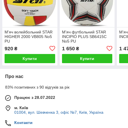
М'яч волейбольний STAR
М'яч футбольний STAR
М'я
HIGHER 2000 VB805 No5
INCIPIO PLUS SB6415C
INCI
PU
No5 PU
920
1 650
1 4
₴
₴
Купити
Купити
Про нас
83% позитивних з 90 відгуків за рік
Працює з 28.07.2022
м. Київ
01004, вул. Шевченка 3, офіс №7, Київ, Україна
Контакти