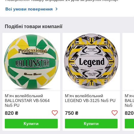
Всі умови повернення
Подібні товари компанії
М'яч волейбольний
М'яч волейбольний
М'яч
BALLONSTAR VB-5064
LEGEND VB-3125 No5 PU
BAL
No5 PU
No5
820
750
820
₴
₴
Купити
Купити