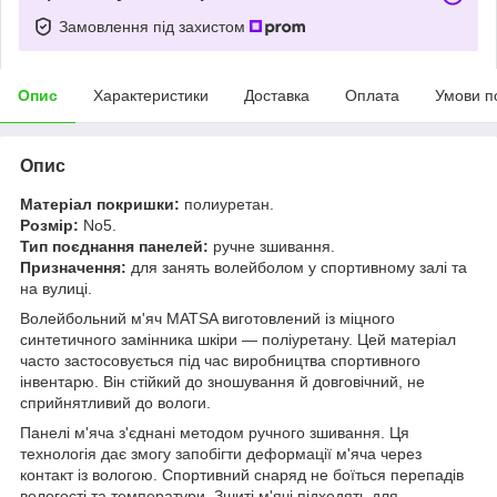
Замовлення під захистом
Опис
Характеристики
Доставка
Оплата
Умови п
Опис
Матеріал покришки:
полиуретан.
Розмір:
No5.
Тип поєднання панелей:
ручне зшивання
.
Призначення:
для занять волейболом у спортивному залі та
на вулиці.
Волейбольний м'яч MATSA виготовлений із міцного
синтетичного замінника шкіри — поліуретану. Цей матеріал
часто застосовується під час виробництва спортивного
інвентарю. Він стійкий до зношування й довговічний, не
сприйнятливий до вологи.
Панелі м'яча з'єднані методом ручного зшивання. Ця
технологія дає змогу запобігти деформації м'яча через
контакт із вологою. Спортивний снаряд не боїться перепадів
вологості та температури. Зшиті м'ячі підходять для