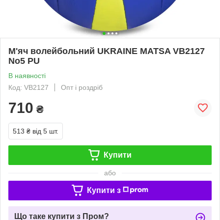
М'яч волейбольний UKRAINE MATSA VB2127
No5 PU
В наявності
Код: VB2127
Опт і роздріб
710
₴
513 ₴
від 5 шт.
Купити
або
Купити з
Що таке купити з Пром?