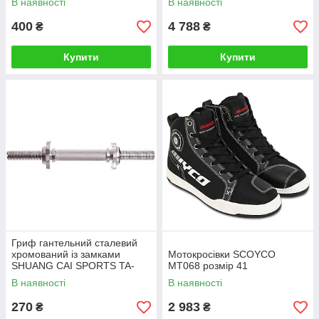
В наявності
В наявності
кольори в асортименті
Hexagon Barbell TA-6230-30
довжина-95см
400
4 788
₴
₴
Купити
Купити
Гриф гантельний сталевий
хромований із замками
Мотокросівки SCOYCO
SHUANG CAI SPORTS TA-
MT068 розмір 41
8051 довжина 33см
В наявності
В наявності
діаметр-25мм вага-1,3кг
хром
270
2 983
₴
₴