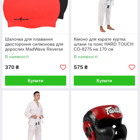
Шапочка для плавання
Кімоно для карате куртка
двостороння силіконова для
штани та пояс HARD TOUCH
дорослих MadWave Reverse
CO-8275 на 170 см
CHAMPION M055001
В наявності
В наявності
370
575
₴
₴
Купити
Купити