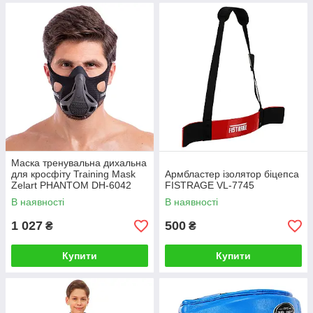
Маска тренувальна дихальна
для кросфіту Training Mask
Армбластер ізолятор біцепса
Zelart PHANTOM DH-6042
FISTRAGE VL-7745
чорний
В наявності
В наявності
1 027
500
₴
₴
Купити
Купити