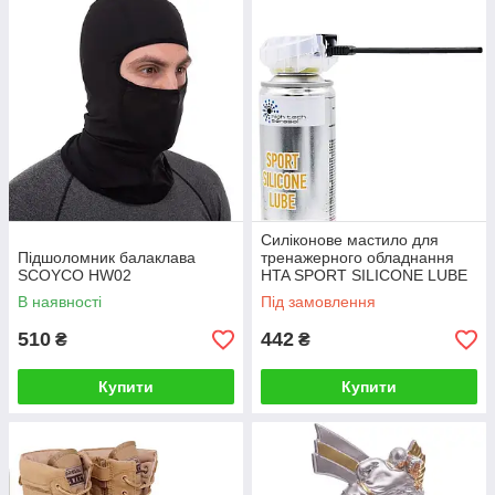
Силіконове мастило для
Підшоломник балаклава
тренажерного обладнання
SCOYCO HW02
HTA SPORT SILICONE LUBE
VP-7280
В наявності
Під замовлення
510
442
₴
₴
Купити
Купити