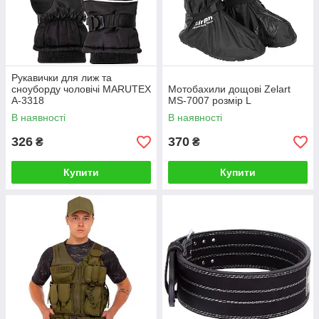
Рукавички для лиж та
сноуборду чоловічі MARUTEX
Мотобахили дощові Zelart
A-3318
MS-7007 розмір L
В наявності
В наявності
326
370
₴
₴
Купити
Купити