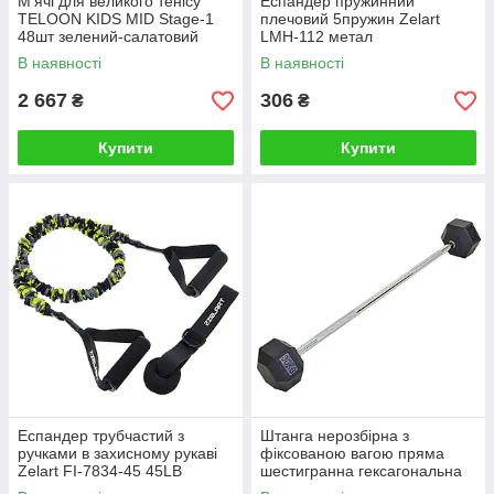
М'ячі для великого тенісу
Еспандер пружинний
TELOON KIDS MID Stage-1
плечовий 5пружин Zelart
48шт зелений-салатовий
LMH-112 метал
В наявності
В наявності
2 667
306
₴
₴
Купити
Купити
Еспандер трубчастий з
Штанга нерозбірна з
ручками в захисному рукаві
фіксованою вагою пряма
Zelart FI-7834-45 45LB
шестигранна гексагональна
навантаження-20,5 кг
гумова Record Rubber