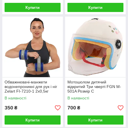
Купити
Купити
Обважнювачі-манжети
Мотошолом дитячий
водонепроникні для рук і ніг
відкритий Три чверті FGN M-
Zelart FI-7210-1 2x0,5кг
501A Розмір С
В наявності
В наявності
350
700
₴
₴
Купити
Купити